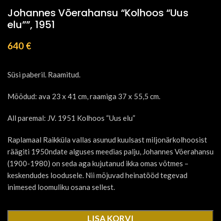
Johannes Võerahansu “Kolhoos “Uus
elu””, 1951
640
€
Süsi paberil. Raamitud.
Mõõdud: ava 23 x 41 cm, raamiga 37 x 55,5 cm.
All paremal: JV. 1951 Kolhoos “Uus elu”
Raplamaal Raikküla vallas asunud kuulsast miljonärkolhoosist
räägiti 1950ndate alguses meedias palju, Johannes Võerahansu
(1900-1980) on seda aga kujutanud ikka omas võtmes –
keskendudes loodusele. Nii mõjuvad heinatööd tegevad
inimesed loomuliku osana sellest.
LISA KORVI