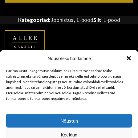
Kategooriad:
Joonistus
,
E-pood
Silt:
E-pood
Nõusoleku haldamine
Allee Galerii OÜ
Parima kasutuskogemuse pakkumiseks kasutame seadme teabe
salvestamiseks ja/või juurdepääsemiseks selliseid tehnoloogiaid nagu
Vana-Viru 11a & Uus tn 7, Tallinn
küpsised. Nende tehnoloogiatega nõustumine võimaldab meil töödelda
andmeid, nagu sirvimiskäitumine või kordumatud ID-d sellel saidil.
+372 5665 0753
Nõusoleku mitteandmine või nõusoleku tagasivõtmine võib teatud
funktsioone ja funktsioone negatiivselt mõjutada.
info@alleegalerii.ee
JUULIS on galerii puhkusel. Kohtumiseni augustis!
Nõustun
UUDISED
Keeldun