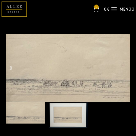
0
0
€
MENÜÜ