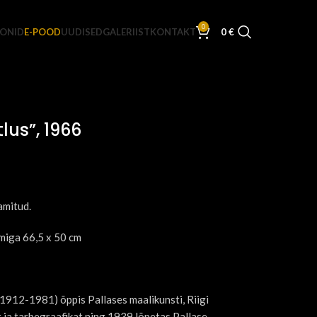
0
JONID
E-POOD
UUDISED
GALERIIST
KONTAKT
0
€
lus”, 1966
amitud.
miga 66,5 x 50 cm
(1912-1981) õppis Pallases maalikunsti, Riigi
 ja tarbegraafikat ning 1939 lõpetas Pallase