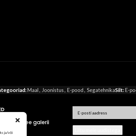
tegooriad:
Maal
,
Joonistus
,
E-pood
,
Segatehnika
Silt:
E-po
ED
eoseid Allee galerii
oksjonile!
s ja/või