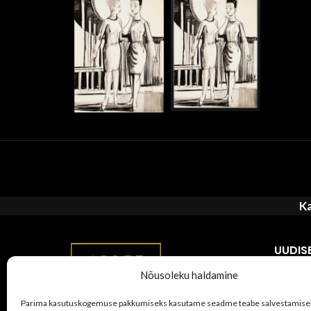
Ka
UUDIS
Nõusoleku haldamine
Paku t
kunsti
Parima kasutuskogemuse pakkumiseks kasutame seadme teabe salvestamisek