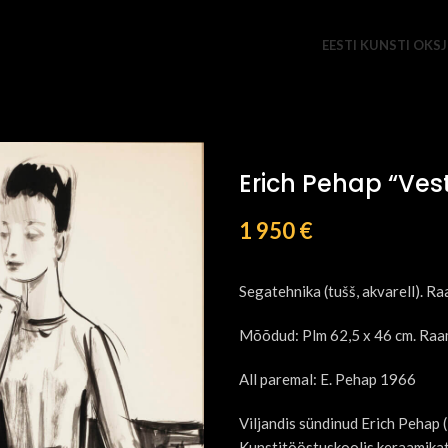
EESTI KUNSTI OKS
Erich Pehap “Vest
1 950
€
Segatehnika (tušš, akvarell). Ra
Mõõdud: Plm 62,5 x 46 cm. Raa
All paremal: E. Pehap 1966
Viljandis sündinud Erich Pehap 
Kunstitööstuskoolis keraamikat