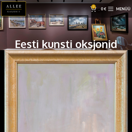
0
0
€
MENÜÜ
Eesti kunsti oksjonid