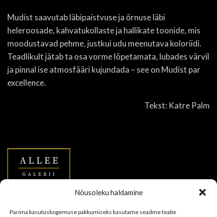
Mudist saavutab läbipaistvuse ja õrnuse läbi
heleroosade, kahvatukollaste ja hallikate toonide, mis
moodustavad pehme, justkui udu meenutava koloriidi.
Teadlikult jätab ta osa vorme lõpetamata, lubades värvil
ja pinnal ise atmosfääri kujundada – see on Mudist
par
excellence
.
Tekst: Katre Palm
Nõusoleku haldamine
Allee Galerii OÜ
Parima kasutuskogemuse pakkumiseks kasutame seadme teabe