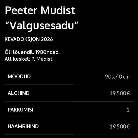
Peeter Mudist
“Valgusesadu”
KEVADOKSJON 2026
Õli lõuendil. 1980ndad.
All keskel: P. Mudist
MÕÕDUD
90 x 40 cm
ALGHIND
19 500
€
PAKKUMISI
1
HAAMRIHIND
19 500
€