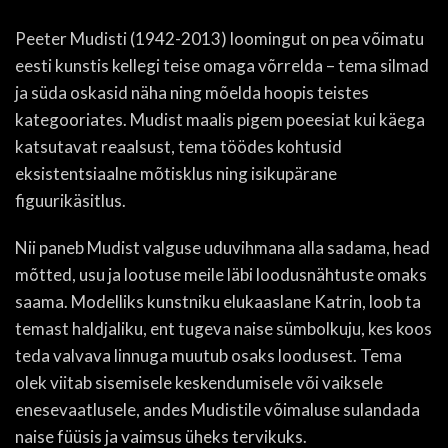
Peeter Mudisti (1942-2013) loomingut on pea võimatu
eesti kunstis kellegi teise omaga võrrelda – tema silmad
ja süda oskasid näha ning mõelda hoopis teistes
kategooriates. Mudist maalis pigem poeesiat kui käega
katsutavat reaalsust, tema töödes kohtusid
eksistentsiaalne mõtisklus ning isikupärane
figuurikäsitlus.
Nii paneb Mudist valguse uduvihmana alla sadama, head
mõtted, usu ja lootuse meile läbi loodusnähtuste omaks
saama. Modelliks kunstniku elukaaslane Katrin, loob ta
temast haldjaliku, ent tugeva naise sümbolkuju, kes koos
teda valvava linnuga muutub osaks loodusest. Tema
olek viitab sisemisele keskendumisele või vaiksele
enesevaatlusele, andes Mudistile võimaluse sulandada
naise füüsis ja vaimsus üheks tervikuks.