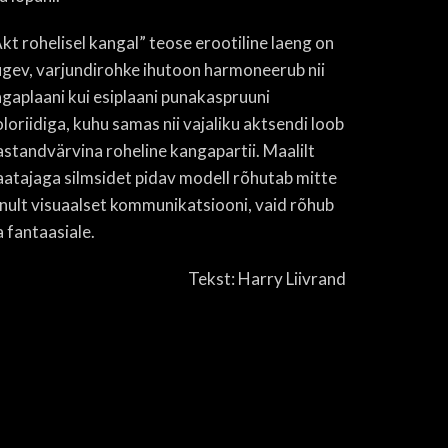
Akt rohelisel kangal” teose erootiline laeng on
ugev, varjundirohke ihutoon harmoneerub nii
agaplaani kui esiplaani punakaspruuni
oloriidiga, kuhu samas nii vajaliku aktsendi loob
astandvärvina roheline kangapartii. Maalilt
aatajaga silmsidet pidav modell rõhutab mitte
inult visuaalset kommunikatsiooni, vaid rõhub
a fantaasiale.
Tekst: Harry Liivrand