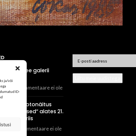
ED
eoseid Allee galerii
oksjonile!
s ja/või
tega
6, 2026
Kommentaare ei ole
rdumatud ID-
ud
 Kikkase fotonäitus
sed inimesed” alates 21.
Allee galeriis
istusi
, 2026
Kommentaare ei ole