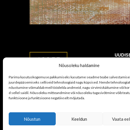
UUDIS
Nõusoleku haldamine
Paku t
kunsti
Parima kasutuskogemuse pakkumiseks kasutame seadme teabe salvestamisek
juurdepääsemiseks selliseid tehnoloogiaid nagu küpsised. Nende tehnoloogia
juuli 2
Allee Galerii OÜ
nõustumine võimaldab meil töödelda andmeid, nagu sirvimiskäitumine või ko
d sellel saidil. Nõusoleku mitteandmine või nõusoleku tagasivõtmine võib teat
funktsioone ja funktsioone negatiivselt mõjutada.
Vana-Viru 11a & Uus tn 7, Tallinn
Kaupo
“Igave
+372 5665 0753
maist 
info@alleegalerii.ee
Nõustun
Keeldun
Vaata eel
mai 21
JUULIS on galerii puhkusel.