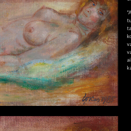
“
t
t
k
v
v
a
k