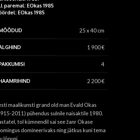
ll paremal: EOkas 1985
öördel: EOkas 1985
MÕÕDUD
25 x 40 cm
ALGHIND
1 900
€
PAKKUMISI
4
HAAMRIHIND
2 200
€
esti maalikunsti grand old man Evald Okas
1915-2011) pühendus sulnile naisaktile 1980.
astatel, tol kümnendil sai see žanr Okase
oomingus domineerivaks ning jätkus kuni tema
u lõpuni.