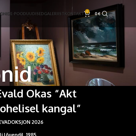
0
JONID
E-POOD
UUDISED
GALERIIST
KONTAKT
0
€
onid
Evald Okas “Akt
rohelisel kangal”
EVADOKSJON 2026
li lõuendil. 1985.