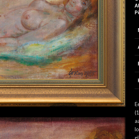
A
P
E
(
a
l
el