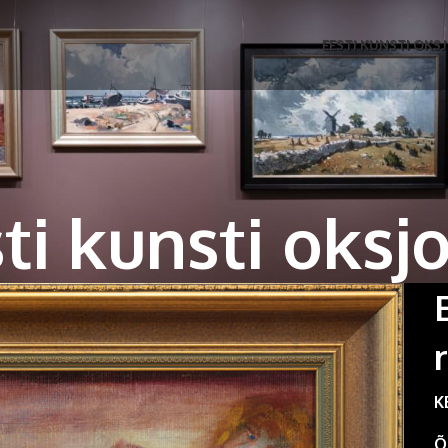
EESTI KUNSTI OKS
ti kunsti oksj
K
Õ