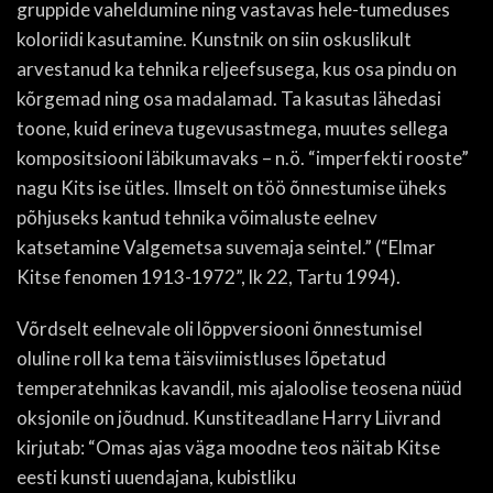
gruppide vaheldumine ning vastavas hele-tumeduses
koloriidi kasutamine. Kunstnik on siin oskuslikult
arvestanud ka tehnika reljeefsusega, kus osa pindu on
kõrgemad ning osa madalamad. Ta kasutas lähedasi
toone, kuid erineva tugevusastmega, muutes sellega
kompositsiooni läbikumavaks – n.ö. “imperfekti rooste”
nagu Kits ise ütles. Ilmselt on töö õnnestumise üheks
põhjuseks kantud tehnika võimaluste eelnev
katsetamine Valgemetsa suvemaja seintel.” (“Elmar
Kitse fenomen 1913-1972”, lk 22, Tartu 1994).
Võrdselt eelnevale oli lõppversiooni õnnestumisel
oluline roll ka tema täisviimistluses lõpetatud
temperatehnikas kavandil, mis ajaloolise teosena nüüd
oksjonile on jõudnud. Kunstiteadlane Harry Liivrand
kirjutab: “Omas ajas väga moodne teos näitab Kitse
eesti kunsti uuendajana, kubistliku