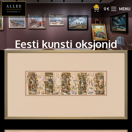
0
0
€
MENU
Eesti kunsti oksjonid