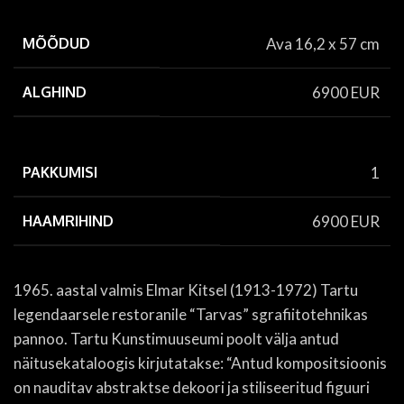
MÕÕDUD
Ava 16,2 x 57 cm
ALGHIND
6900 EUR
PAKKUMISI
1
HAAMRIHIND
6900 EUR
1965. aastal valmis Elmar Kitsel (1913-1972) Tartu
legendaarsele restoranile “Tarvas” sgrafiitotehnikas
pannoo. Tartu Kunstimuuseumi poolt välja antud
näitusekataloogis kirjutatakse: “Antud kompositsioonis
on nauditav abstraktse dekoori ja stiliseeritud figuuri