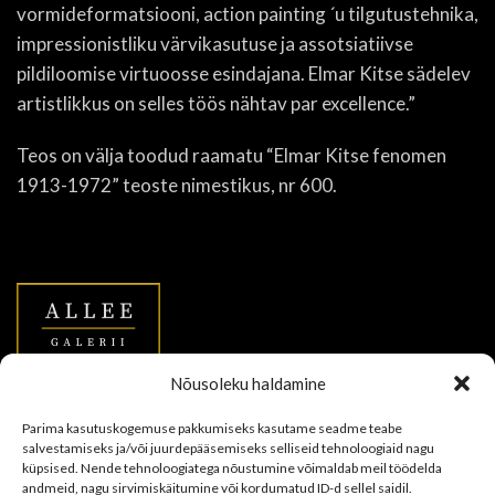
vormideformatsiooni, action painting ´u tilgutustehnika,
impressionistliku värvikasutuse ja assotsiatiivse
pildiloomise virtuoosse esindajana. Elmar Kitse sädelev
artistlikkus on selles töös nähtav par excellence.”
Teos on välja toodud raamatu
“Elmar Kitse fenomen
1913-1972” teoste nimestikus, nr 600.
Nõusoleku haldamine
Allee Galerii OÜ
Parima kasutuskogemuse pakkumiseks kasutame seadme teabe
salvestamiseks ja/või juurdepääsemiseks selliseid tehnoloogiaid nagu
Vana-Viru 11a & Uus tn 7, Tallinn
küpsised. Nende tehnoloogiatega nõustumine võimaldab meil töödelda
andmeid, nagu sirvimiskäitumine või kordumatud ID-d sellel saidil.