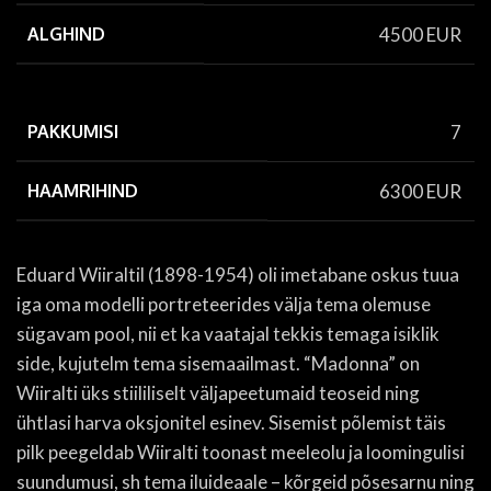
ALGHIND
4500 EUR
PAKKUMISI
7
HAAMRIHIND
6300 EUR
Eduard Wiiraltil (1898-1954) oli imetabane oskus tuua
iga oma modelli portreteerides välja tema olemuse
sügavam pool, nii et ka vaatajal tekkis temaga isiklik
side, kujutelm tema sisemaailmast. “Madonna” on
Wiiralti üks stiililiselt väljapeetumaid teoseid ning
ühtlasi harva oksjonitel esinev. Sisemist põlemist täis
pilk peegeldab Wiiralti toonast meeleolu ja loomingulisi
suundumusi, sh tema iluideaale – kõrgeid põsesarnu ning