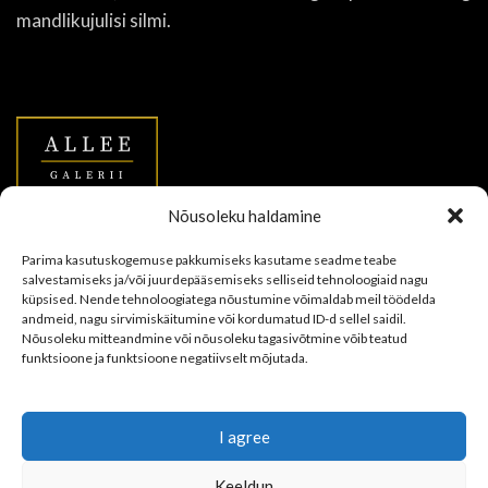
mandlikujulisi silmi.
Nõusoleku haldamine
Allee Galerii OÜ
Parima kasutuskogemuse pakkumiseks kasutame seadme teabe
salvestamiseks ja/või juurdepääsemiseks selliseid tehnoloogiaid nagu
Vana-Viru 11a & Uus tn 7, Tallinn
küpsised. Nende tehnoloogiatega nõustumine võimaldab meil töödelda
andmeid, nagu sirvimiskäitumine või kordumatud ID-d sellel saidil.
+372 5665 0753
Nõusoleku mitteandmine või nõusoleku tagasivõtmine võib teatud
funktsioone ja funktsioone negatiivselt mõjutada.
info@alleegalerii.ee
Auction exhibition open EVERY DAY from 12-18
I agree
RECENT POSTS
Keeldun