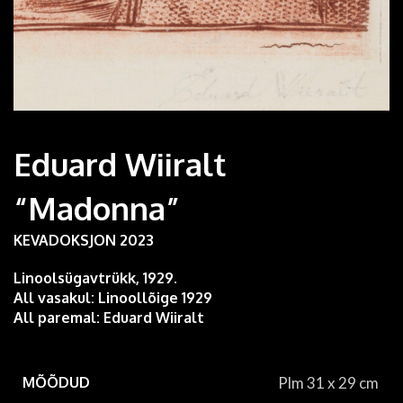
Eduard Wiiralt
“Madonna”
KEVADOKSJON 2023
Linoolsügavtrükk, 1929.
All vasakul: Linoollõige 1929
All paremal: Eduard Wiiralt
MÕÕDUD
Plm 31 x 29 cm