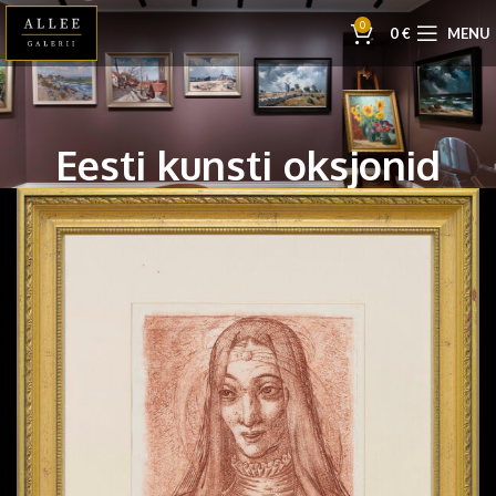
0
0
€
MENU
Eesti kunsti oksjonid