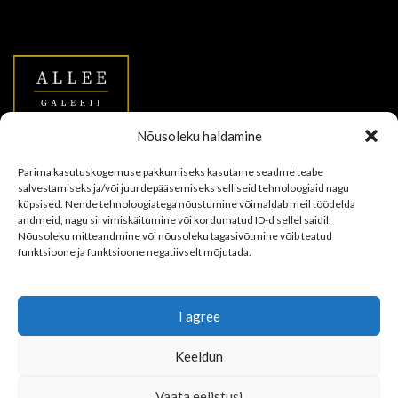
Nõusoleku haldamine
Allee Galerii OÜ
Parima kasutuskogemuse pakkumiseks kasutame seadme teabe
salvestamiseks ja/või juurdepääsemiseks selliseid tehnoloogiaid nagu
Vana-Viru 11a & Uus tn 7, Tallinn
küpsised. Nende tehnoloogiatega nõustumine võimaldab meil töödelda
andmeid, nagu sirvimiskäitumine või kordumatud ID-d sellel saidil.
+372 5665 0753
Nõusoleku mitteandmine või nõusoleku tagasivõtmine võib teatud
funktsioone ja funktsioone negatiivselt mõjutada.
info@alleegalerii.ee
Auction exhibition open EVERY DAY from 12-18
I agree
RECENT POSTS
Keeldun
Vaata eelistusi