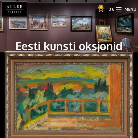
0
0
€
MENU
Eesti kunsti oksjonid